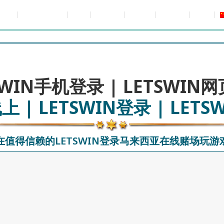
游戏
LETSWIN代理
促销
最新消息
4D成绩
常见问题
HELP
SWIN手机登录 | LETSWIN网
线上 | LETSWIN登录 | LET
在值得信赖的LETSWIN登录马来西亚在线赌场玩游