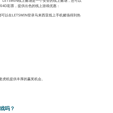
。
LETSWIN
线上赌场是一个安全的线上赌场，您可以
和
4D
彩票，提供出色的线上游戏优惠：
都可以在
LETSWIN
登录马来西亚线上手机赌场得到热
老虎机提供丰厚的赢奖机会。
游戏吗？