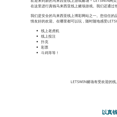
欢迎来到新的马来西亚线上游戏赌场
– LETSWIN
网页
在这里进行真钱马来西亚线上赌场游戏。我们还通过
我们是安全的马来西亚线上博彩网站之一。您信任的
情友好的欢迎。在哪里都可以玩，随时随地感受
LETS
线上老虎机
线上投注
扑克
彩票
斗鸡等等！
LETSWIN
赌场有受欢迎的线
以真钱