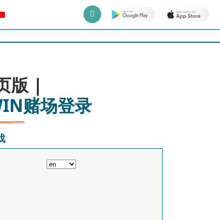
简体中文
页版 |
SWIN赌场登录
戏