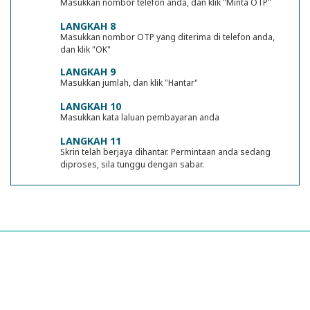
Masukkan nombor telefon anda, dan klik "Minta OTP"
LANGKAH 8
Masukkan nombor OTP yang diterima di telefon anda,
dan klik "OK"
LANGKAH 9
Masukkan jumlah, dan klik "Hantar"
LANGKAH 10
Masukkan kata laluan pembayaran anda
LANGKAH 11
Skrin telah berjaya dihantar. Permintaan anda sedang
diproses, sila tunggu dengan sabar.
MENGENAI LETWINS8
Selamat datang ke LETSWIN, platform perjudian terbesar dan paling
dipercayai di Malaysia! Sebagai laman web perjudian dalam talian