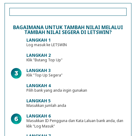
BAGAIMANA UNTUK TAMBAH NILAI MELALUI
TAMBAH NILAI SEGERA DI LETSWIN?
LANGKAH 1
Log masuk ke LETSWIN
LANGKAH 2
Klik "Butang Top Up"
LANGKAH 3
Klik "Top Up Segera"
LANGKAH 4
Pilih bank yang anda ingin gunakan
LANGKAH 5
Masukkan jumlah anda
LANGKAH 6
Masukkan ID Pengguna dan Kata Laluan bank anda, dan
klik "Log Masuk"
LANGKAH 7