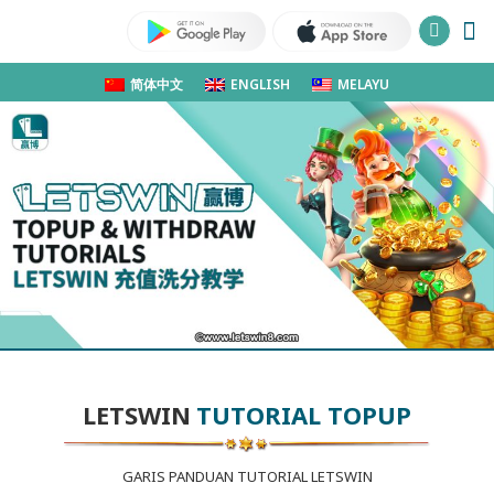
LA
MU
LETSW
BER
KEPUTUSAN
SOA
简体中文
ENGLISH
MELAYU
LETSWIN
TUTORIAL TOPUP
GARIS PANDUAN TUTORIAL LETSWIN