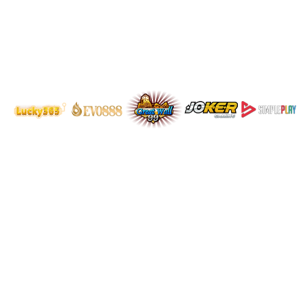
terkemuka di negara ini, LETSWIN mempunyai pelbagai rakan kongsi
kasino langsung yang paling luas dalam industri, termasuk AG, PT,
BG dan GD. Tawaran permainan slot kami menampilkan tajuk popular
seperti 918KISS dan LionKing, manakala rakan kongsi buku sukan
kami termasuk platform SBOBET dan SBOVS yang terkenal—
pembangun permainan profesional yang diperakui
PAUTAN CEPAT
LetsWin Log Masuk
LetsWin Daftar
Muat turun LetsWin
Permainan Kami
Menjadi Ejen
Promosi
Berita
PANDUAN TUTORIAL
Keputusan 4D